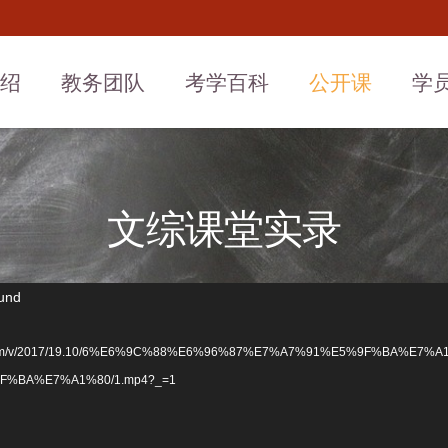
介绍
教务团队
考学百科
公开课
学
文综课堂实录
ound
aliyuncs.com/v/2017/19.10/6%E6%9C%88%E6%96%87%E7%A7%91%E5%9F%BA%E7%A
%BA%E7%A1%80/1.mp4?_=1