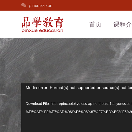
pinxuezixun
首页
课程
视
Media error: Format(s) not supported or source(s) not f
频
播
Download File: https://pinxuetokyo.oss-ap-northeast-1.
放
%E5%AF%B9%E7%AD%96/%E6%96%87%E7%BB%BC%E5%9F
器