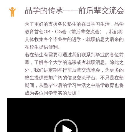
品学的传承——前后辈交流会
为了更好的支援各位塾生的在日学习生活，品学
教育首创OB・OG会（前后辈交流会），我们将
具体收集各个毕业生的进学・就职信息为后来的
在校生提供便利。
若在塾生有需要可通过我们联系到毕业的各位前
辈，了解各个大学的选课或者就职消息。除此之
外，我们讲定期举行前后辈交流晚会，为更多的
塾生提供更加广阔的信息交流平台。不只是在塾
期间，从塾毕业后的学习生活之中品学教育也将
成为各位同学坚实的后援！
视
频
播
放
器