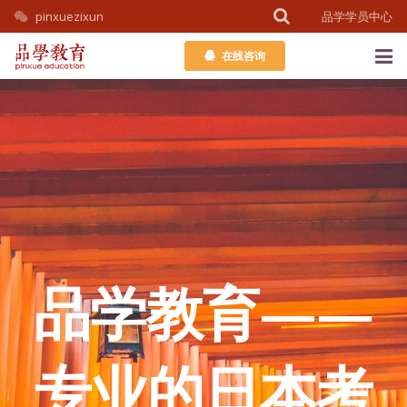
pinxuezixun
品学学员中心
在线咨询
首页
课程介绍
教务团队
考学百科
品学教育——
公开课
学员中心
专业的日本考
关于我们