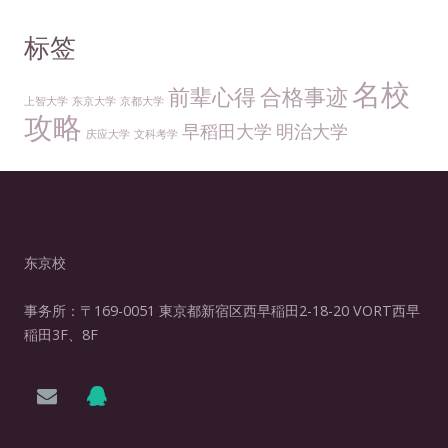
标签
名校
前辈心得
合格事迹
上智大学
东京大学
京都大学
攻略
早稻田大学
明治大学
庆应大学
文科考学
东京校
事务所：〒169-0051 東京都新宿区西早稲田2-18-20 VORT西早
稲田3F、8F