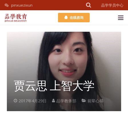
pinxuezixun
品学学员中心
在线咨询
首页
课程介绍
教务团队
考学百科
贾云思 上智大学
公开课
2017年4月29日
品学教务部
前辈心得
学员中心
关于我们